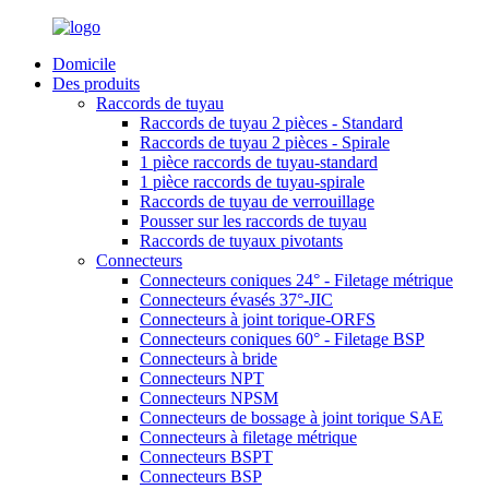
Domicile
Des produits
Raccords de tuyau
Raccords de tuyau 2 pièces - Standard
Raccords de tuyau 2 pièces - Spirale
1 pièce raccords de tuyau-standard
1 pièce raccords de tuyau-spirale
Raccords de tuyau de verrouillage
Pousser sur les raccords de tuyau
Raccords de tuyaux pivotants
Connecteurs
Connecteurs coniques 24° - Filetage métrique
Connecteurs évasés 37°-JIC
Connecteurs à joint torique-ORFS
Connecteurs coniques 60° - Filetage BSP
Connecteurs à bride
Connecteurs NPT
Connecteurs NPSM
Connecteurs de bossage à joint torique SAE
Connecteurs à filetage métrique
Connecteurs BSPT
Connecteurs BSP