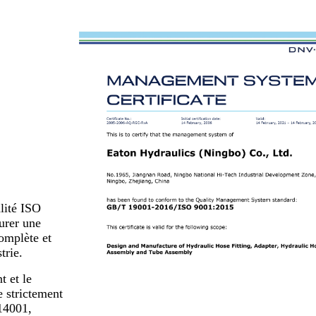
lité ISO
urer une
complète et
trie.
t et le
e strictement
14001,