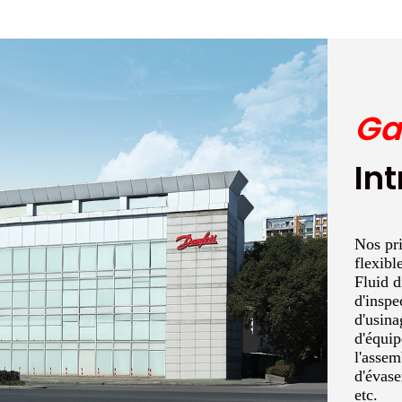
Ga
In
Nos pri
flexibl
Fluid d
d'inspe
d'usina
d'équip
l'asse
d'évase
etc.