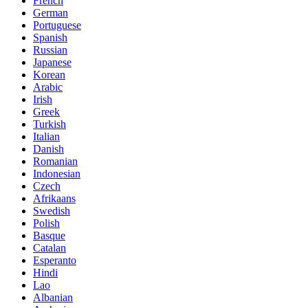
French
German
Portuguese
Spanish
Russian
Japanese
Korean
Arabic
Irish
Greek
Turkish
Italian
Danish
Romanian
Indonesian
Czech
Afrikaans
Swedish
Polish
Basque
Catalan
Esperanto
Hindi
Lao
Albanian