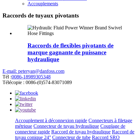
Accouplements
Raccords de tuyaux pivotants
Raccords de flexibles pivotants de
marque gagnante de puissance
hydraulique
E-mail: peteryan@danfoss.com
Tél :
0086-18989305348
Télécopie : 0086-(0)574-83071089
Accouplement à déconnexion rapide
Connecteurs à filetage
métrique
Connecteur de tuyau hydraulique
Couplage de
connecteur rapide
Raccord de tuyau hydraulique
Raccord de
tuyau conique 24°
Connecteur de tube
Raccord SRO