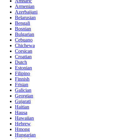
Amharic
Armenian
Azerbaijani
Belarusian
Bengali
Bosnian
Bulgarian
Cebuano
Chichewa
Corsican
Croatian
Dutch
Estonian
Filipino
Finnish
Frisian
Galician
Georgian
Gujarati
Haitian
Hausa
Hawaiian
Hebrew
Hmong
Hungarian