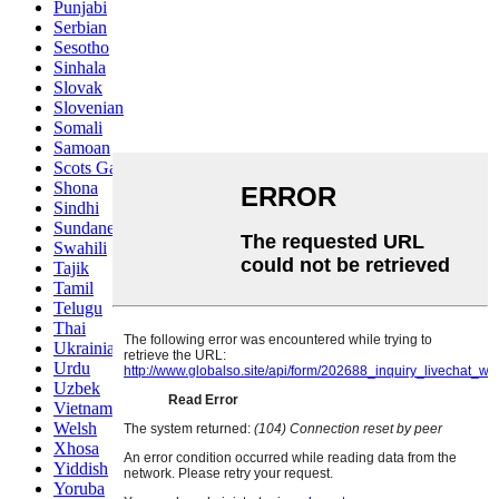
Punjabi
Serbian
Sesotho
Sinhala
Slovak
Slovenian
Somali
Samoan
Scots Gaelic
Shona
Sindhi
Sundanese
Swahili
Tajik
Tamil
Telugu
Thai
Ukrainian
Urdu
Uzbek
Vietnamese
Welsh
Xhosa
Yiddish
Yoruba