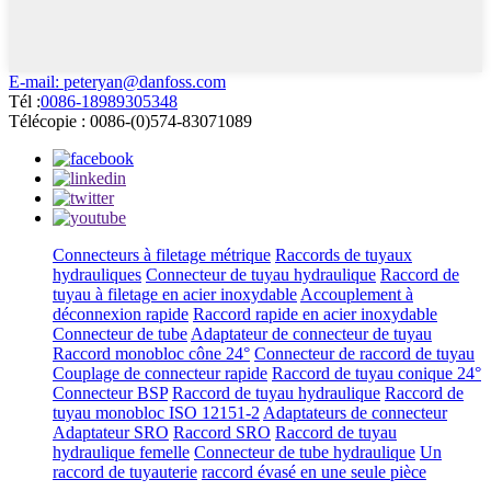
E-mail: peteryan@danfoss.com
Tél :
0086-18989305348
Télécopie : 0086-(0)574-83071089
Connecteurs à filetage métrique
Raccords de tuyaux
hydrauliques
Connecteur de tuyau hydraulique
Raccord de
tuyau à filetage en acier inoxydable
Accouplement à
déconnexion rapide
Raccord rapide en acier inoxydable
Connecteur de tube
Adaptateur de connecteur de tuyau
Raccord monobloc cône 24°
Connecteur de raccord de tuyau
Couplage de connecteur rapide
Raccord de tuyau conique 24°
Connecteur BSP
Raccord de tuyau hydraulique
Raccord de
tuyau monobloc ISO 12151-2
Adaptateurs de connecteur
Adaptateur SRO
Raccord SRO
Raccord de tuyau
hydraulique femelle
Connecteur de tube hydraulique
Un
raccord de tuyauterie
raccord évasé en une seule pièce