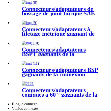
hydraulique
Connecteurs/adaptateurs de
bossage de joint torique SAE
gagnant de la connexion
d'alimentation hydraulique
Connecteurs/adaptateurs à
filetage métrique gagnant de
la connexion d'alimentation
hydraulique
Connecteurs/adaptateurs
BSPT gagnants de la
connexion d'alimentation
hydraulique
Connecteurs/adaptateurs BSP
gagnants de la connexion
d'alimentation hydraulique
Connecteurs/adaptateurs
coniques à 60 ° gagnants de la
connexion d'alimentation en
fluide hydraulique-JIS
Blogue connexe
Vidéos connexes