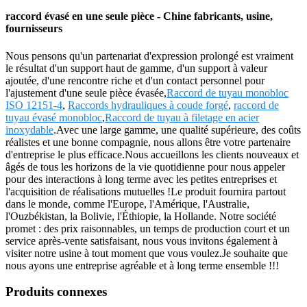
raccord évasé en une seule pièce - Chine fabricants, usine,
fournisseurs
Nous pensons qu'un partenariat d'expression prolongé est vraiment
le résultat d'un support haut de gamme, d'un support à valeur
ajoutée, d'une rencontre riche et d'un contact personnel pour
l'ajustement d'une seule pièce évasée,
Raccord de tuyau monobloc
ISO 12151-4
,
Raccords hydrauliques à coude forgé
,
raccord de
tuyau évasé monobloc
,
Raccord de tuyau à filetage en acier
inoxydable
.Avec une large gamme, une qualité supérieure, des coûts
réalistes et une bonne compagnie, nous allons être votre partenaire
d'entreprise le plus efficace.Nous accueillons les clients nouveaux et
âgés de tous les horizons de la vie quotidienne pour nous appeler
pour des interactions à long terme avec les petites entreprises et
l'acquisition de réalisations mutuelles !Le produit fournira partout
dans le monde, comme l'Europe, l'Amérique, l'Australie,
l'Ouzbékistan, la Bolivie, l'Éthiopie, la Hollande. Notre société
promet : des prix raisonnables, un temps de production court et un
service après-vente satisfaisant, nous vous invitons également à
visiter notre usine à tout moment que vous voulez.Je souhaite que
nous ayons une entreprise agréable et à long terme ensemble !!!
Produits connexes