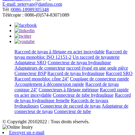
E-mail: peteryan@danfoss.com
Tél :
0086-18989305348
Télécopie : 0086-(0)574-83071089
Raccord de tuyau à filetage en acier inoxydable
Raccord de
tuyau monobloc ISO 12151-2
Un raccord de tuyauterie
Adaptateur SRO
Connecteur de tuyau hydraulique
Adaptateurs de connecteur
raccord évasé en une seule pièce
Connecteur BSP
Raccord de tuyau hydraulique
Raccord SRO
Raccord monobloc cône 24°
Couplage de connecteur rapide
Accouplement à déconnexion rapide
Raccord de tuyau
conique 24°
Connecteurs à filetage métrique
Raccord rapide
en acier inoxydable
Connecteur de tube hydraulique
Raccord
de tuyau hydraulique femelle
Raccords de tuyaux
hydrauliques
Connecteur de raccord de tuyau
Adaptateur de
connecteur de tuyau
Connecteur de tube
© Copyright 20102022 : Tous droits réservés.
Envoyer un e-mail